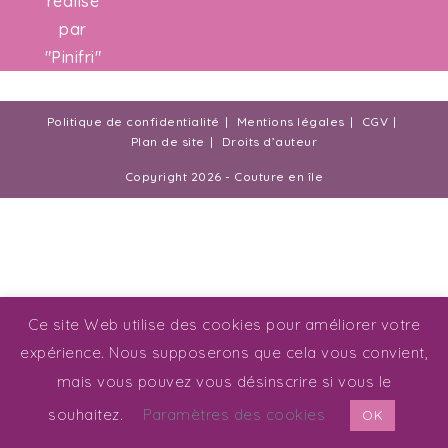
réalisé
par
"
Pinifri
"
Politique de confidentialité
Mentions légales
CGV
Plan de site
Droits d’auteur
Copyright 2026 - Couture en île
Ce site Web utilise des cookies pour améliorer votre
expérience. Nous supposerons que cela vous convient,
mais vous pouvez vous désinscrire si vous le
souhaitez.
Paramètres des cookies
OK