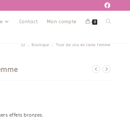
ue
Contact
Mon compte
0
...
Boutique
...
Tour de cou en laine femme
femme
ers effets bronzes.