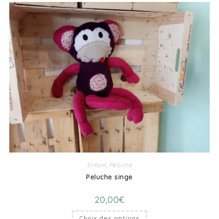
Enfant
,
Peluche
Peluche singe
20,00
€
Choix des options