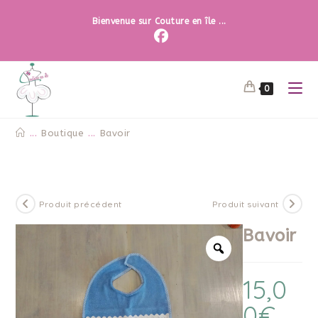
Bienvenue sur Couture en île ...
0
...
Boutique
...
Bavoir
Produit précédent
Produit suivant
Bavoir
15,0
0
€